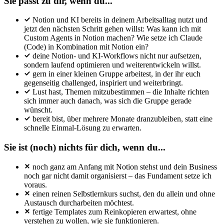
Sie passt zu dir, wenn du...
Notion und KI bereits in deinem Arbeitsalltag nutzt und
jetzt den nächsten Schritt gehen willst: Was kann ich mit
Custom Agents in Notion machen? Wie setze ich Claude
(Code) in Kombination mit Notion ein?
deine Notion- und KI-Workflows nicht nur aufsetzen,
sondern laufend optimieren und weiterentwickeln willst.
gern in einer kleinen Gruppe arbeitest, in der ihr euch
gegenseitig challenged, inspiriert und weiterbringt.
Lust hast, Themen mitzubestimmen – die Inhalte richten
sich immer auch danach, was sich die Gruppe gerade
wünscht.
bereit bist, über mehrere Monate dranzubleiben, statt eine
schnelle Einmal-Lösung zu erwarten.
Sie ist (noch) nichts für dich, wenn du...
noch ganz am Anfang mit Notion stehst und dein Business
noch gar nicht damit organisierst – das Fundament setze ich
voraus.
einen reinen Selbstlernkurs suchst, den du allein und ohne
Austausch durcharbeiten möchtest.
fertige Templates zum Reinkopieren erwartest, ohne
verstehen zu wollen, wie sie funktionieren.