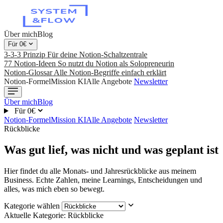
Über mich
Blog
Für 0€
3-3-3 Prinzip
Für deine Notion-Schaltzentrale
77 Notion-Ideen
So nutzt du Notion als Solopreneurin
Notion-Glossar
Alle Notion-Begriffe einfach erklärt
Notion-Formel
Mission KI
Alle Angebote
Newsletter
Über mich
Blog
Für 0€
Notion-Formel
Mission KI
Alle Angebote
Newsletter
Rückblicke
Was gut lief, was nicht und was geplant ist
Hier findet du alle Monats- und Jahresrückblicke aus meinem
Business. Echte Zahlen, meine Learnings, Entscheidungen und
alles, was mich eben so bewegt.
Kategorie wählen
Aktuelle Kategorie: Rückblicke