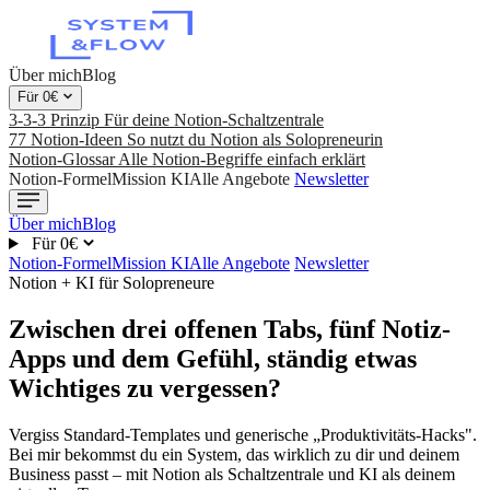
Über mich
Blog
Für 0€
3-3-3 Prinzip
Für deine Notion-Schaltzentrale
77 Notion-Ideen
So nutzt du Notion als Solopreneurin
Notion-Glossar
Alle Notion-Begriffe einfach erklärt
Notion-Formel
Mission KI
Alle Angebote
Newsletter
Über mich
Blog
Für 0€
Notion-Formel
Mission KI
Alle Angebote
Newsletter
Notion + KI für Solopreneure
Zwischen drei offenen Tabs, fünf Notiz-
Apps und dem Gefühl, ständig etwas
Wichtiges zu vergessen?
Vergiss Standard-Templates und generische „Produktivitäts-Hacks".
Bei mir bekommst du ein System, das wirklich zu dir und deinem
Business passt – mit Notion als Schaltzentrale und KI als deinem