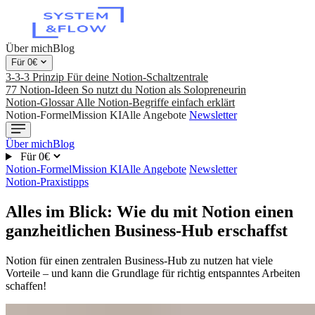
Über mich
Blog
Für 0€
3-3-3 Prinzip
Für deine Notion-Schaltzentrale
77 Notion-Ideen
So nutzt du Notion als Solopreneurin
Notion-Glossar
Alle Notion-Begriffe einfach erklärt
Notion-Formel
Mission KI
Alle Angebote
Newsletter
Über mich
Blog
Für 0€
Notion-Formel
Mission KI
Alle Angebote
Newsletter
Notion-Praxistipps
Alles im Blick: Wie du mit Notion einen
ganzheitlichen Business-Hub erschaffst
Notion für einen zentralen Business-Hub zu nutzen hat viele
Vorteile – und kann die Grundlage für richtig entspanntes Arbeiten
schaffen!