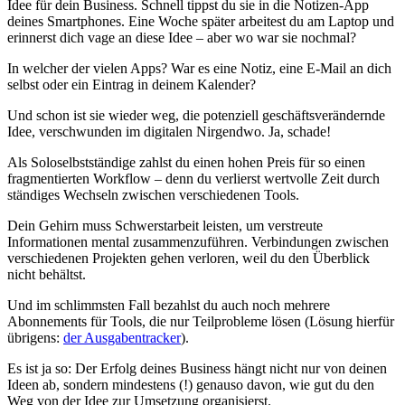
Idee für dein Business. Schnell tippst du sie in die Notizen-App
deines Smartphones. Eine Woche später arbeitest du am Laptop und
erinnerst dich vage an diese Idee – aber wo war sie nochmal?
In welcher der vielen Apps? War es eine Notiz, eine E-Mail an dich
selbst oder ein Eintrag in deinem Kalender?
Und schon ist sie wieder weg, die potenziell geschäftsverändernde
Idee, verschwunden im digitalen Nirgendwo. Ja, schade!
Als Soloselbstständige zahlst du einen hohen Preis für so einen
fragmentierten Workflow – denn du verlierst wertvolle Zeit durch
ständiges Wechseln zwischen verschiedenen Tools.
Dein Gehirn muss Schwerstarbeit leisten, um verstreute
Informationen mental zusammenzuführen. Verbindungen zwischen
verschiedenen Projekten gehen verloren, weil du den Überblick
nicht behältst.
Und im schlimmsten Fall bezahlst du auch noch mehrere
Abonnements für Tools, die nur Teilprobleme lösen (Lösung hierfür
übrigens:
der Ausgabentracker
).
Es ist ja so: Der Erfolg deines Business hängt nicht nur von deinen
Ideen ab, sondern mindestens (!) genauso davon, wie gut du den
Weg von der Idee zur Umsetzung organisierst.