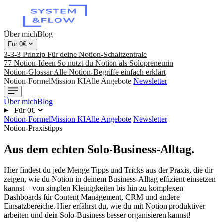
Über mich
Blog
Für 0€
3-3-3 Prinzip
Für deine Notion-Schaltzentrale
77 Notion-Ideen
So nutzt du Notion als Solopreneurin
Notion-Glossar
Alle Notion-Begriffe einfach erklärt
Notion-Formel
Mission KI
Alle Angebote
Newsletter
Über mich
Blog
Für 0€
Notion-Formel
Mission KI
Alle Angebote
Newsletter
Notion-Praxistipps
Aus dem echten Solo-Business-Alltag.
Hier findest du jede Menge Tipps und Tricks aus der Praxis, die dir
zeigen, wie du Notion in deinem Business-Alltag effizient einsetzen
kannst – von simplen Kleinigkeiten bis hin zu komplexen
Dashboards für Content Management, CRM und andere
Einsatzbereiche. Hier erfährst du, wie du mit Notion produktiver
arbeiten und dein Solo-Business besser organisieren kannst!