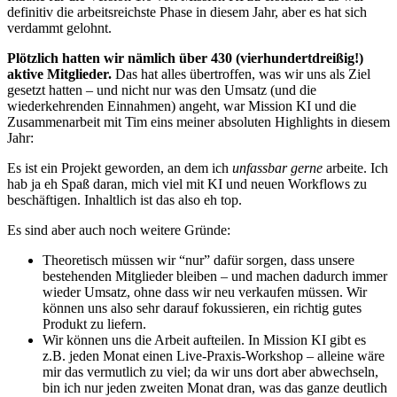
definitiv die arbeitsreichste Phase in diesem Jahr, aber es hat sich
verdammt gelohnt.
Plötzlich hatten wir nämlich über 430 (vierhundertdreißig!)
aktive Mitglieder.
Das hat alles übertroffen, was wir uns als Ziel
gesetzt hatten – und nicht nur was den Umsatz (und die
wiederkehrenden Einnahmen) angeht, war Mission KI und die
Zusammenarbeit mit Tim eins meiner absoluten Highlights in diesem
Jahr:
Es ist ein Projekt geworden, an dem ich
unfassbar gerne
arbeite. Ich
hab ja eh Spaß daran, mich viel mit KI und neuen Workflows zu
beschäftigen. Inhaltlich ist das also eh top.
Es sind aber auch noch weitere Gründe:
Theoretisch müssen wir “nur” dafür sorgen, dass unsere
bestehenden Mitglieder bleiben – und machen dadurch immer
wieder Umsatz, ohne dass wir neu verkaufen müssen. Wir
können uns also sehr darauf fokussieren, ein richtig gutes
Produkt zu liefern.
Wir können uns die Arbeit aufteilen. In Mission KI gibt es
z.B. jeden Monat einen Live-Praxis-Workshop – alleine wäre
mir das vermutlich zu viel; da wir uns dort aber abwechseln,
bin ich nur jeden zweiten Monat dran, was das ganze deutlich