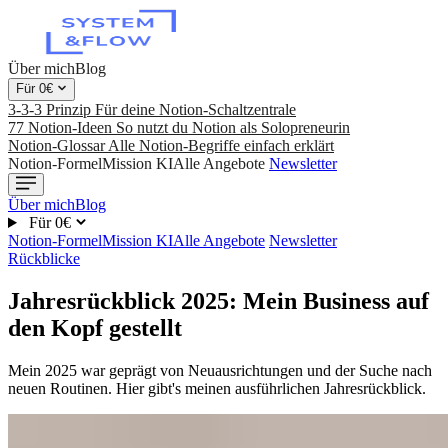
Über mich
Blog
Für 0€
3-3-3 Prinzip
Für deine Notion-Schaltzentrale
77 Notion-Ideen
So nutzt du Notion als Solopreneurin
Notion-Glossar
Alle Notion-Begriffe einfach erklärt
Notion-Formel
Mission KI
Alle Angebote
Newsletter
Über mich
Blog
Für 0€
Notion-Formel
Mission KI
Alle Angebote
Newsletter
Rückblicke
Jahresrückblick 2025: Mein Business auf
den Kopf gestellt
Mein 2025 war geprägt von Neuausrichtungen und der Suche nach
neuen Routinen. Hier gibt's meinen ausführlichen Jahresrückblick.