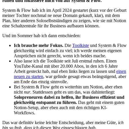
ruhen und fokussiere mich voll auf System & Flow.
System & Flow hab ich im April 2024 gestartet (kurz vor der Geburt
meiner Tochter nochmal ne neue Domain gekauft, klar), mit dem
Plan, hier anderen Soloselbstständigen zu zeigen, wie sie mit Notion
eine Schaltzentrale für ihr Business aufbauen können.
Und im Sommer hab ich dann entschieden:
Ich brauche mehr Fokus.
Die
Toolkiste
und System & Flow
gleichzeitig wird einfach zu viel; ich werde meinen eigenen
Ansprüchen nicht gerecht, wenn ich beides mache.
Also lasse ich die Toolkiste seit Juli erstmal ruhen. Einen
YouTube-Kanal mit über 20.000 Abos, in den ich 6 Jahre
Arbeit gesteckt hab, mal eben links liegen zu lassen und
einen
neuen zu starten
, war gelinde gesagt etwas beängstigend, aber
am Ende das einzig sinnvolle.
Bei System & Flow geht es weiterhin um Notion, aber eben
nicht
nur
. Stattdessen geht es um das, was dahinterliegt:
Solopreneuren dabei zu helfen, ihr Business effizient und
gleichzeitig entspannt zu führen.
Das geht mit einem guten
Notion-Setup, aber eben auch mit den richtigen KI-
Workflows.
Das war definitiv keine leichte Entscheidung, aber meine Güte,
ich
bin so froh, dass ich diesen Weg eingeschlagen hab
.