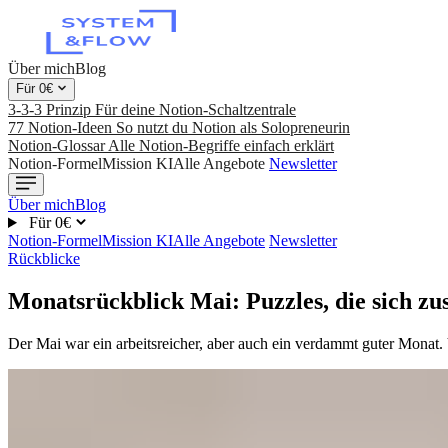
Über mich
Blog
Für 0€
3-3-3 Prinzip
Für deine Notion-Schaltzentrale
77 Notion-Ideen
So nutzt du Notion als Solopreneurin
Notion-Glossar
Alle Notion-Begriffe einfach erklärt
Notion-Formel
Mission KI
Alle Angebote
Newsletter
Über mich
Blog
Für 0€
Notion-Formel
Mission KI
Alle Angebote
Newsletter
Rückblicke
Monatsrückblick Mai: Puzzles, die sich z
Der Mai war ein arbeitsreicher, aber auch ein verdammt guter Monat. V